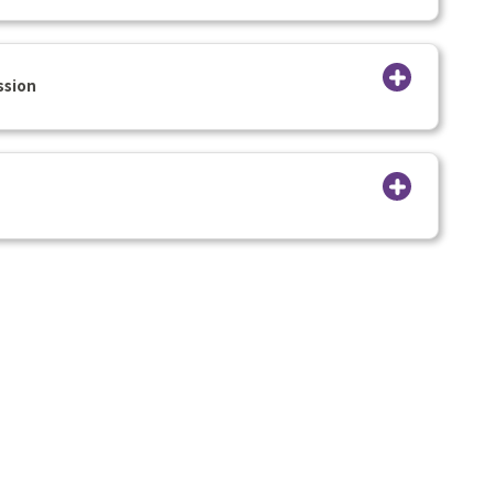
ssion
?