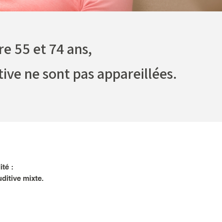
re 55 et 74 ans,
ive ne sont pas appareillées.
té :
uditive mixte.