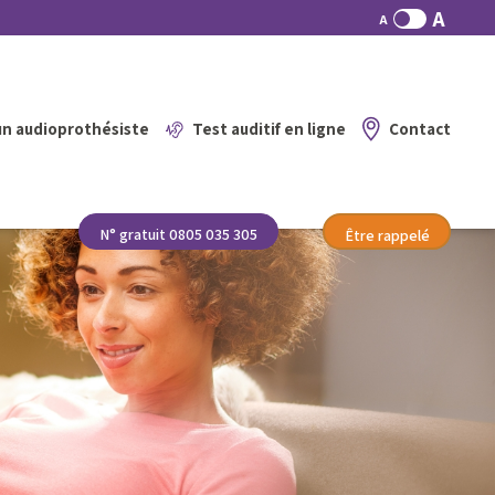
A
A
un audioprothésiste
Test auditif en ligne
Contact
N° gratuit 0805 035 305
Être rappelé
Contactez-nous
0805 035 305
Trouver un centre et prendre rendez-vous