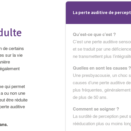
La perte auditive de percep
dulte
Qu’est-ce que c’est ?
C’est une perte auditive sensori
on de certains
et se traduit par une déficience 
s sur la vie
ne transmettent plus l’intégra
anière
Quelles en sont les causes ?
t également
Une presbyacousie, un choc son
causes d’une perte auditive d
mme qui permet
plus fréquentes, généralement 
y a ou non une
de plus de 50 ans.
eut être réduite
perte auditive
Comment se soigner ?
La surdité de perception peut 
rééducation plus ou moins longu
 ans.