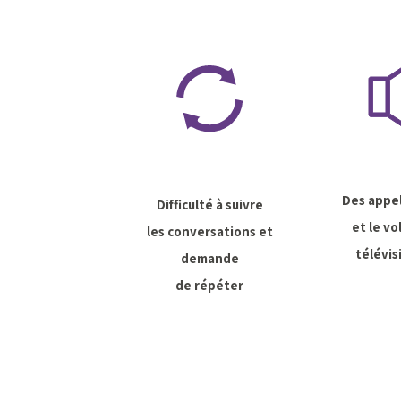
Des appel
Difficulté à suivre
et le vo
les conversations et
télévis
demande
de répéter