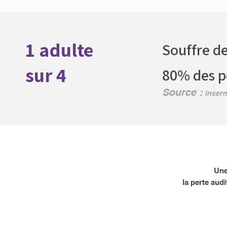
Presbyacousie
1 adulte
Souffre de
sur 4
80% des pe
Source :
inser
Une
la perte audi